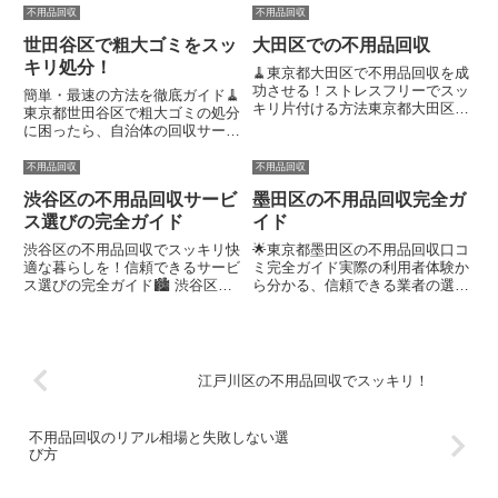
オフィスに溜まった不用品を片付
者や自治体のサービスを利用すれ
不用品回収
不用品回収
けたいけど、自治体の手続きが面
ば、ストレスなく部屋をスッキリ
世田谷区で粗大ゴミをスッ
大田区での不用品回収
倒、信頼できる業者がわからな
させられます😊忙しい生活や狭
い、といった悩みを抱えていませ
い住宅環境でも、即日対応や丁寧
キリ処分！
🧹東京都大田区で不用品回収を成
んか...
な作...
功させる！ストレスフリーでスッ
簡単・最速の方法を徹底ガイド🧹
キリ片付ける方法東京都大田区で
東京都世田谷区で粗大ゴミの処分
不用品回収をお探しなら、信頼で
に困ったら、自治体の回収サービ
きる業者選び✨と手軽な見積もり
スや民間の不用品回収業者を活用
📲で、すぐにスッキリした生活空
するのがおすすめ！自治体は低コ
不用品回収
不用品回収
間を手に入れられます。大型家具
ストで信頼性が高く、持ち込みな
や家電も、プロのサービスなら
渋谷区の不用品回収サービ
墨田区の不用品回収完全ガ
ら料金が半額に✨ 民間業者は即
迅...
日対応や柔軟なスケジュールが...
ス選びの完全ガイド
イド
渋谷区の不用品回収でスッキリ快
🌟東京都墨田区の不用品回収口コ
適な暮らしを！信頼できるサービ
ミ完全ガイド実際の利用者体験か
ス選びの完全ガイド🏙️ 渋谷区で
ら分かる、信頼できる業者の選び
不用品回収をお探しなら、信頼性
方墨田区で不用品回収を検索して
が高く、料金が明確で、即日対応
いる方へ📦不要な家具や家電が
可能なサービスがおすすめです。
部屋を圧迫して、区の粗大ごみ回
忙しい30～40代の方でも、手間
収が複雑で面倒……そんなストレ
なくスッキリ片付けられる業...
ス、ありませんか？ 利用者の口
江戸川区の不用品回収でスッキリ！
コ...
不用品回収のリアル相場と失敗しない選
び方