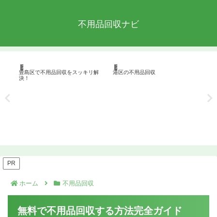
不用品回収ナビ
不用品回収
不用品回収
不
ッ
豊島区で不用品回収をスッキリ解
港区の不用品回収
渋
決！
の
PR
ホーム
不用品回収
無料で不用品回収する方法完全ガイド