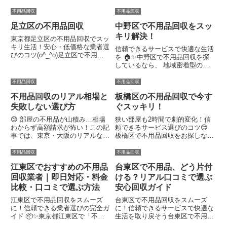
品が溜まってストレスを感じてい
士資格や一般廃棄物収集運搬業の
ませんか？ 柴又や亀有、金町な
許可がない業者は、違法処分や不
不用品回収
不用品回収
ど、葛飾区の狭い住宅や下町情緒
適切な対応のリスクがあります。
足立区の不用品回収
中野区で不用品回収をスッ
あふれる環境での片付けは、地元
不透明な料金体系と追加費用 見
密着の信頼できるサービスを選
積もりに含まれていない費用
キリ解決！
東京都足立区の不用品回収でスッ
ぶ...
（階...
キリ生活！安心・低価格な業者選
信頼できるサービスで快適な生活
びのコツ(o^_^o)足立区で不用品
を 🏠✨中野区で不用品回収を探
回収を検討中なら、グリーンズリ
しているなら、 地域密着型の信
サイクルやトラッシュアップ東京
頼できる業者がおすすめです。狭
がおすすめです。低価格で親切な
いマンションや階段でもスムーズ
不用品回収
不用品回収
対応が評判で、部屋をスッキリさ
に搬出し、料金も明確で安心。エ
せたいあなたの悩みを解決...
不用品回収のリアル相場と
板橋区の不用品回収で今す
コトミーやトラッシュアップ東京
など、口コミで高評価の業者が
失敗しない選び方
ぐスッキリ！
即...
😓 部屋の不用品が山積み…相場
狭い部屋も2時間で劇的変化！信
わからず高額請求が怖い！この記
頼できるサービス選びのコツ😊
事では、東京・大阪のリアルな不
板橋区で不用品回収をお探しな
用品回収相場をわかりやすく解説
ら、地元密着の信頼できる業者に
します。無料相談で安心スッキ
依頼するのが一番です。 エコ☆
不用品回収
不用品回収
リ！今すぐ申し込みたくなる体験
えこやトラッシュアップ東京な
江東区でおすすめの不用品
台東区で不用品、どう片付
談もたっぷり紹介♪品目や量によ
ど、即日対応や明朗会計のサービ
って大きく料金がかわります。ざ
スが人気で、部屋がスッキリ片付
回収業者｜即日対応・料金
ける？リアル口コミで選ぶ
っ...
く喜...
比較・口コミで選ぶ方法
安心回収ガイド
江東区で不用品回収をスムーズ
台東区で不用品回収をスムーズ
に！信頼できる業者選びの完全ガ
に！信頼できるサービスで快適な
イド 📦✨東京都江東区で「不用
生活を取り戻そう台東区で不用品
品回収」を検索したあなた。家や
回収をお探しなら、信頼できる業