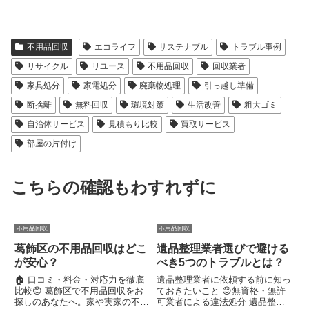
不用品回収
エコライフ
サステナブル
トラブル事例
リサイクル
リユース
不用品回収
回収業者
家具処分
家電処分
廃棄物処理
引っ越し準備
断捨離
無料回収
環境対策
生活改善
粗大ゴミ
自治体サービス
見積もり比較
買取サービス
部屋の片付け
こちらの確認もわすれずに
不用品回収
不用品回収
葛飾区の不用品回収はどこ
遺品整理業者選びで避ける
が安心？
べき5つのトラブルとは？
🏠 口コミ・料金・対応力を徹底
遺品整理業者に依頼する前に知っ
比較😊 葛飾区で不用品回収をお
ておきたいこと 😊無資格・無許
探しのあなたへ。家や実家の不用
可業者による違法処分 遺品整理