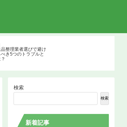
不用品回収
遺品整理業者選びで避け
るべき5つのトラブルと
は？
検索
検索
新着記事