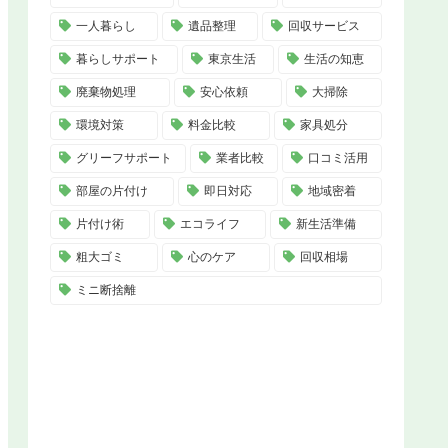
一人暮らし
遺品整理
回収サービス
暮らしサポート
東京生活
生活の知恵
廃棄物処理
安心依頼
大掃除
環境対策
料金比較
家具処分
グリーフサポート
業者比較
口コミ活用
部屋の片付け
即日対応
地域密着
片付け術
エコライフ
新生活準備
粗大ゴミ
心のケア
回収相場
ミニ断捨離