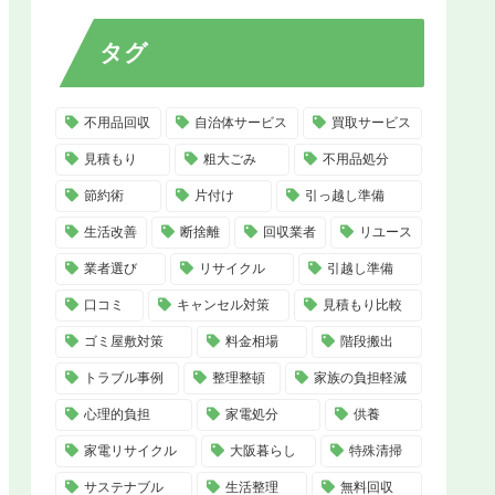
タグ
不用品回収
自治体サービス
買取サービス
見積もり
粗大ごみ
不用品処分
節約術
片付け
引っ越し準備
生活改善
断捨離
回収業者
リユース
業者選び
リサイクル
引越し準備
口コミ
キャンセル対策
見積もり比較
ゴミ屋敷対策
料金相場
階段搬出
トラブル事例
整理整頓
家族の負担軽減
心理的負担
家電処分
供養
家電リサイクル
大阪暮らし
特殊清掃
サステナブル
生活整理
無料回収