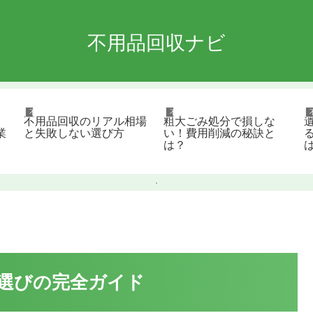
不用品回収ナビ
不用品回収
不用品回収
不用品回収のリアル相場
粗大ごみ処分で損しな
業
と失敗しない選び方
い！費用削減の秘訣と
は？
選びの完全ガイド