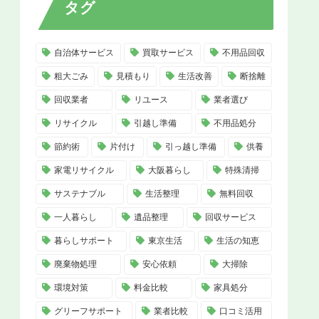
タグ
自治体サービス
買取サービス
不用品回収
粗大ごみ
見積もり
生活改善
断捨離
回収業者
リユース
業者選び
リサイクル
引越し準備
不用品処分
節約術
片付け
引っ越し準備
供養
家電リサイクル
大阪暮らし
特殊清掃
サステナブル
生活整理
無料回収
一人暮らし
遺品整理
回収サービス
暮らしサポート
東京生活
生活の知恵
廃棄物処理
安心依頼
大掃除
環境対策
料金比較
家具処分
グリーフサポート
業者比較
口コミ活用