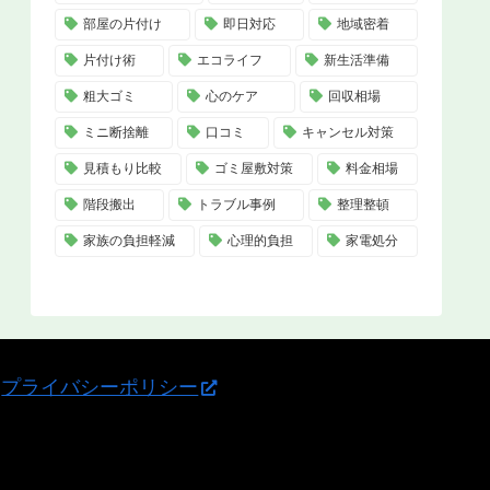
部屋の片付け
即日対応
地域密着
片付け術
エコライフ
新生活準備
粗大ゴミ
心のケア
回収相場
ミニ断捨離
口コミ
キャンセル対策
見積もり比較
ゴミ屋敷対策
料金相場
階段搬出
トラブル事例
整理整頓
家族の負担軽減
心理的負担
家電処分
プライバシーポリシー