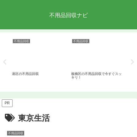
不用品回収ナビ
不用品回収
不用品回収
不
港区の不用品回収
板橋区の不用品回収で今すぐスッ
不
キリ！
な
PR
東京生活
不用品回収