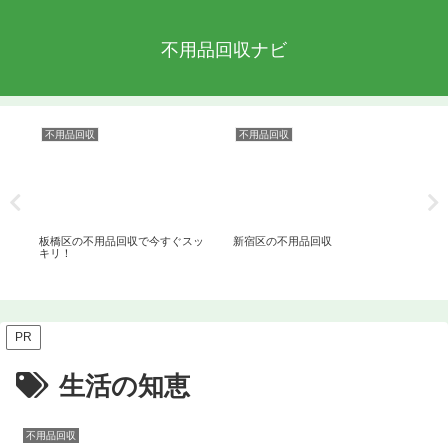
不用品回収ナビ
不用品回収
不用品回収
不
板橋区の不用品回収で今すぐスッ
新宿区の不用品回収
粗
キリ！
減
PR
生活の知恵
不用品回収