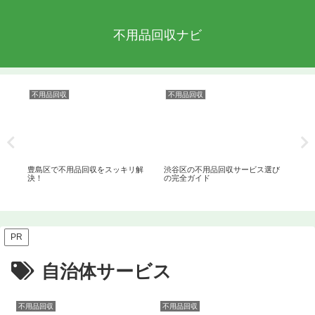
不用品回収ナビ
不用品回収
不用品回収
不
ッ
豊島区で不用品回収をスッキリ解
渋谷区の不用品回収サービス選び
目
決！
の完全ガイド
決
PR
自治体サービス
不用品回収
不用品回収