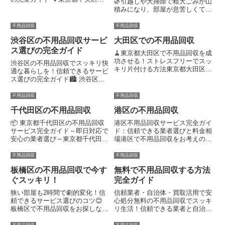
🌿引越しや大掃除で粗大ごみが山
「不用品回収」を検索するあなた
積みになり、部屋が息苦しくて心
へ。信頼できる民間の不用品回収
がざわついていませんか？この記
サービスを使えば、忙しい毎日の
事を読めば、手順と費用を明確に
不用品回収
不用品回収
中でも迅速に不用品を処分でき、
把握し、今日から処分をスタート
部屋が片付いてストレスが減り
渋谷区の不用品回収サービ
大田区での不用品回収
して広々とした空間を取り戻せま
ま...
す。読み終える頃には「自治体
ス選びの完全ガイド
🧹東京都大田区で不用品回収を成
か...
功させる！ストレスフリーでスッ
渋谷区の不用品回収でスッキリ快
キリ片付ける方法東京都大田区で
適な暮らしを！信頼できるサービ
不用品回収をお探しなら、信頼で
ス選びの完全ガイド🏙️ 渋谷区で
きる業者選び✨と手軽な見積もり
不用品回収をお探しなら、信頼性
📲で、すぐにスッキリした生活空
が高く、料金が明確で、即日対応
不用品回収
不用品回収
間を手に入れられます。大型家具
可能なサービスがおすすめです。
や家電も、プロのサービスなら
千代田区の不用品回収
港区の不用品回収
忙しい30～40代の方でも、手間
迅...
なくスッキリ片付けられる業...
📦 東京都千代田区の不用品回収
港区不用品回収サービス完全ガイ
サービス完全ガイド～即日対応で
ド：信頼できる業者選びと料金相
安心の業者選び～東京都千代田区
場港区で不用品回収をお考えの方
で不用品回収を検討中のあなた
へ。信頼できる業者は迅速な対応
へ。引越しや大掃除など、急な不
と透明な料金体系が特徴で、即日
不用品回収
不用品回収
用品の処理に悩んでいませんか？
対応可能な業者なら1時間以内の
板橋区の不用品回収で今す
無料で不用品回収する方法
この記事では「すぐに頼めて、損
回収も実現できます。港区で不用
しない」業者選びのポイントを、
品回収をスムーズに進めるな
ぐスッキリ！
完全ガイド
利...
ら、...
狭い部屋も2時間で劇的変化！信
信頼業者・自治体・買取活用で安
頼できるサービス選びのコツ😊
心処分無料の不用品回収でスッキ
板橋区で不用品回収をお探しな
リ生活！信頼できる業者と自治体
ら、地元密着の信頼できる業者に
活用法を徹底解説家に溜まった不
依頼するのが一番です。 エコ☆
用品を無料で処分したいのに、怪
不用品回収
不用品回収