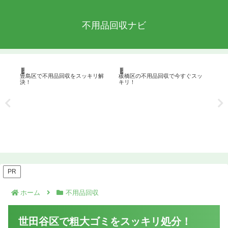
不用品回収ナビ
不用品回収
不用品回収
不
豊島区で不用品回収をスッキリ解
板橋区の不用品回収で今すぐスッ
新
決！
キリ！
PR
ホーム
不用品回収
世田谷区で粗大ゴミをスッキリ処分！