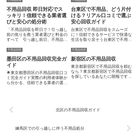
えこやトラッシュアップ東京な
しい業者のトラブルが心配ではあ
不用品回収 即日対応でス
台東区で不用品、どう片付
ど、即日対応や明朗会計のサービ
りませんか？この記事では、無料
スが人気で、部屋がスッキリ片付
回収の仕組みや安全な業者選
ッキリ！信頼できる業者選
ける？リアル口コミで選ぶ
く喜...
び、...
びと安心の処分術
安心回収ガイド
「不用品回収を即日で！引っ越し
台東区で不用品回収をスムーズ
前の焦りを救う業者選びと料金の
に！信頼できるサービスで快適な
すべて 引っ越し前日、不用品が
生活を取り戻そう台東区で不用品
山積み…自治体の粗大ごみ予約が
回収をお探しなら、信頼できる業
取れず焦っていませんか？📦
者や自治体のサービスを利用すれ
不用品回収
不用品回収
「読み終える頃には、今日中に部
ば、ストレスなく部屋をスッキリ
墨田区の不用品回収完全ガ
新宿区の不用品回収
屋が片付き、新しいスタートが切
させられます😊忙しい生活や狭
れる準備が整います！」 あくま
い住宅環境でも、即日対応や丁寧
イド
東京都新宿区で不用品回収を頼む
でス...
な作...
なら？東京都新宿区で不用品回収
🌟東京都墨田区の不用品回収口コ
を探しているあなたに朗報です。
ミ完全ガイド実際の利用者体験か
即日対応してくれる「粗大ゴミ回
ら分かる、信頼できる業者の選び
収本舗」や、スタッフの丁寧さが
方墨田区で不用品回収を検索して
評判の「不用品回収くまのて」、
いる方へ📦不要な家具や家電が
透明な料金で安心の「エコキャッ
部屋を圧迫して、区の粗大ごみ回
ト」がおすすめですよ。 新宿
収が複雑で面倒……そんなストレ
区...
ス、ありませんか？ 利用者の口
北区の不用品回収ガイド
コ...
練馬区での引っ越しに伴う不用品処分